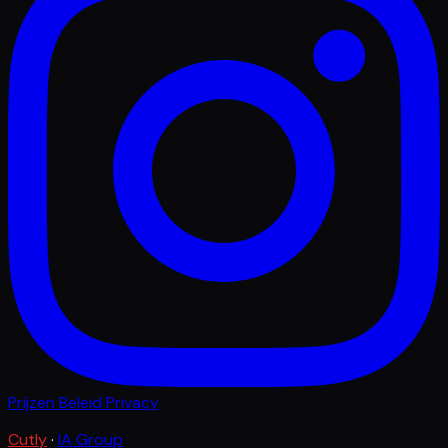
Prijzen
Beleid
Privacy
Cutly
·
IA Group