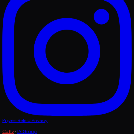
Prijzen
Beleid
Privacy
Cutly
·
IA Group